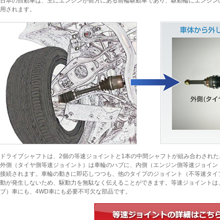
日本の自動車は、主にエンジンが前方にある前輪駆動車であり、駆動輪にエンジン
用されます。
ドライブシャフトは、2個の等速ジョイントと1本の中間シャフトが組み合わされたユ
外側（タイヤ側等速ジョイント）は車輪のハブに、内側（エンジン側等速ジョイン
接続されます。車輪の動きに即応しつつも、他のタイプのジョイント（不等速タイ
動が発生しないため、駆動力を無駄なく伝えることができます。等速ジョイントは
ブ）車にも、4WD車にも必要不可欠な部品です。