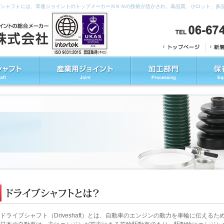
ブシャフトには、等速ジョイントのトップメーカーＮＫＮの技術が活かされ、高品質、小ロット、多
ドライブシャフト（Driveshaft）とは、自動車のエンジンの動力を車輪に伝える