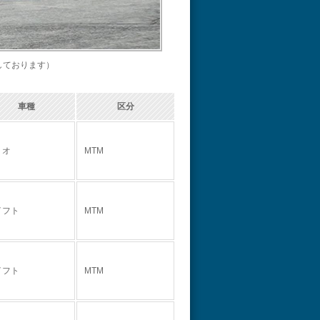
しております）
車種
区分
ミオ
MTM
イフト
MTM
イフト
MTM