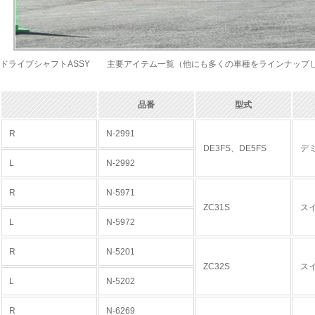
ドライブシャフトASSY 主要アイテム一覧（他にも多くの車種をラインナップ
品番
型式
R
N-2991
DE3FS、DE5FS
デ
L
N-2992
R
N-5971
ZC31S
ス
L
N-5972
R
N-5201
ZC32S
ス
L
N-5202
R
N-6269