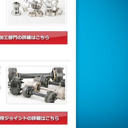
、
。
で
ま
活