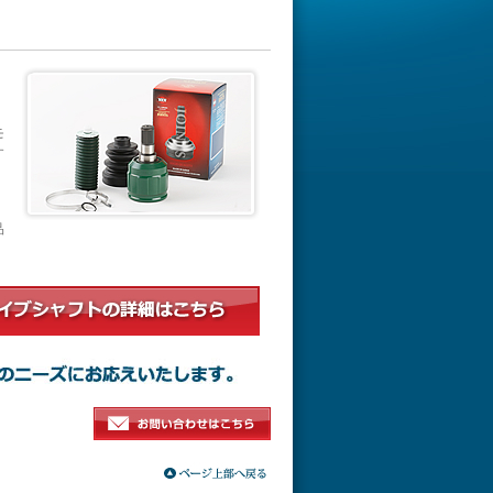
モ
す
品