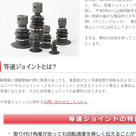
た。 特に、等速ジョイント（
始し、平成5年からは国内販売
高い技術や確かな製品作りが不
MC（マシニングセンタ）、複
様なニーズにお応えしてまいり
まずは、弊社が自信を持ってご
たします。
駆動軸と被駆動軸の間に角度があっても、速度差がなく等速状態で回転を伝えるこ
ユニバーサルジョイント（クロスジョイント）が大きなジョイント角をとる場合は
等速になります。そのため等速ジョイントの必要性が出てきます。
※等速ジョイントに関する
お問い合わせはこちらから
。