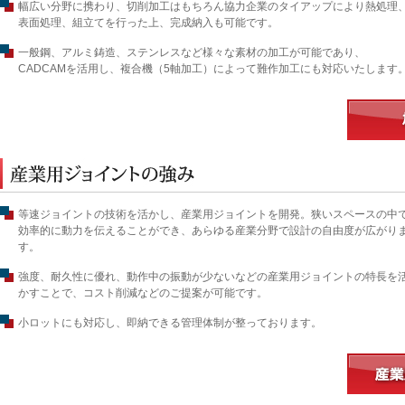
幅広い分野に携わり、切削加工はもちろん協力企業のタイアップにより熱処理
表面処理、組立てを行った上、完成納入も可能です。
一般鋼、アルミ鋳造、ステンレスなど様々な素材の加工が可能であり、
CADCAMを活用し、複合機（5軸加工）によって難作加工にも対応いたします
等速ジョイントの技術を活かし、産業用ジョイントを開発。狭いスペースの中
効率的に動力を伝えることができ、あらゆる産業分野で設計の自由度が広がり
す。
強度、耐久性に優れ、動作中の振動が少ないなどの産業用ジョイントの特長を
かすことで、コスト削減などのご提案が可能です。
小ロットにも対応し、即納できる管理体制が整っております。