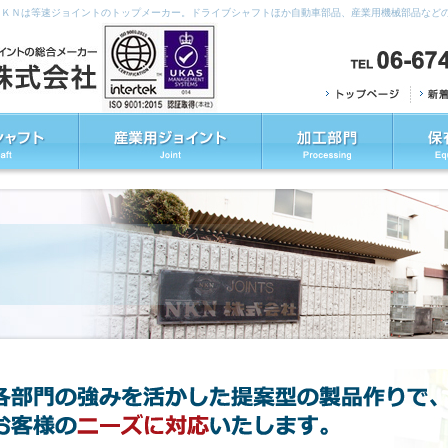
ＮＫＮは等速ジョイントのトップメーカー。ドライブシャフトほか自動車部品、産業用機械部品など