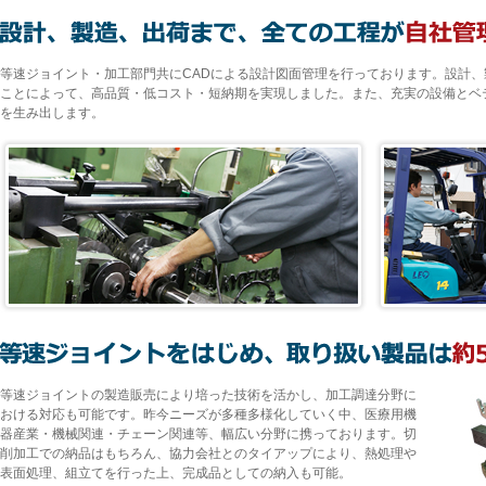
等速ジョイント・加工部門共にCADによる設計図面管理を行っております。設計
ことによって、高品質・低コスト・短納期を実現しました。また、充実の設備とベ
を生み出します。
等速ジョイントの製造販売により培った技術を活かし、加工調達分野に
おける対応も可能です。昨今ニーズが多種多様化していく中、医療用機
器産業・機械関連・チェーン関連等、幅広い分野に携っております。切
削加工での納品はもちろん、協力会社とのタイアップにより、熱処理や
表面処理、組立てを行った上、完成品としての納入も可能。