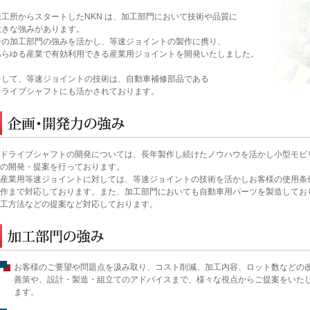
鉄工所からスタートしたNKN は、加工部門において技術や品質に
大きな強みがあります。
その加工部門の強みを活かし、等速ジョイントの製作に携り、
あらゆる産業で有効利用できる産業用ジョイントを開発いたしました。
そして、等速ジョイントの技術は、自動車補修部品である
ドライブシャフトにも活かされております。
ドライブシャフトの開発については、長年製作し続けたノウハウを活かし小型モビ
の開発・提案を行っております。
産業用等速ジョイントに対しては、等速ジョイントの技術を活かしお客様の使用条
作まで対応しております。また、加工部門においても自動車用パーツを製造してお
工方法などの提案など対応しております。
お客様のご要望や問題点を汲み取り、コスト削減、加工内容、ロット数などの
善策や、設計・製造・組立てのアドバイスまで、様々な視点からご提案をいた
ます。